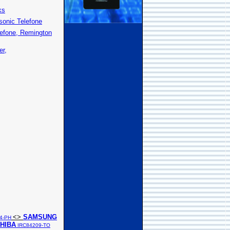
ks
sonic Telefone
lefone, Remington
er,
<>
SAMSUNG
4-PH
HIBA
IRC84209-TO