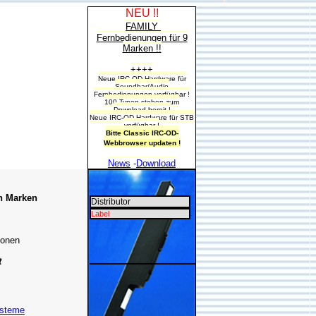
NEU !!
FAMILY
Fernbedienungen für 9
Marken !!
++++
Neue IRC-OD-Hardware für
Soundbar/Audio
Fernbedienungen verfügbar !
100 Typen stehen zum
Download bereit !
Neue IRC-OD-Hardware für STB
verfügbar !
Bitte Classic IRC-OD-
Webbrowser updaten !
News
-
Download
en Marken
Distributor
Label
ionen
t
ysteme