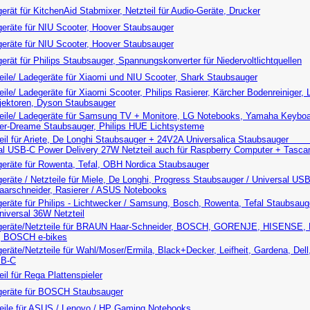
rät für KitchenAid Stabmixer, Netzteil für Audio-Geräte, Drucker
eräte für NIU Scooter, Hoover Staubsauger
eräte für NIU Scooter, Hoover Staubsauger
rät für Philips Staubsauger, Spannungskonverter für Niedervoltlichtquellen
eile/ Ladegeräte für Xiaomi und NIU Scooter, Shark Staubsauger
ile/ Ladegeräte für Xiaomi Scooter, Philips Rasierer, Kärcher Bodenreiniger,
jektoren, Dyson Staubsauger
eile/ Ladegeräte für Samsung TV + Monitore, LG Notebooks, Yamaha Keyboar
er-Dreame Staubsauger, Philips HUE Lichtsysteme
teil für Ariete, De Longhi Staubsauger + 24V2A Universalic
al USB-C Power Delivery 27W Netzteil auch für Raspberry Computer + Tasc
eräte für Rowenta, Tefal, OBH Nordica Staubsauger
räte / Netzteile für Miele, De Longhi, Progress Staubsauger / Universal US
aarschneider, Rasierer / ASUS Notebooks
eräte für Philips - Lichtwecker / Samsung, Bosch, Rowenta, Tefal Staubsaug
niversal 36W Netzteil
eräte/Netzteile für BRAUN Haar-Schneider, BOSCH, GORENJE, HISENSE,
, BOSCH e-bikes
eräte/Netzteile für Wahl/Moser/Ermila, Black+Decker, Leifheit, Gardena
SB-C
il für Rega Plattenspieler
eräte für BOSCH Staubsauger
eile für ASUS / Lenovo / HP Gaming Notebooks