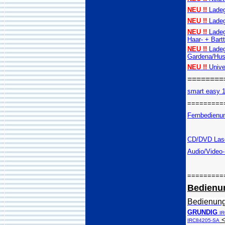
NEU !!
Ladeg
NEU !!
Ladege
NEU !!
Ladeg
Haar- + Bart
NEU !!
Ladeg
Gardena/Hus
NEU !!
Univer
========
smart easy 1 
=========
Fernbedienun
CD/DVD Laser
Audio/Video-
=========
Bedienu
Bedienung
GRUNDIG
I
IRC84205-SA