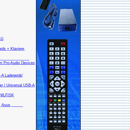
 LG
ds + Klaviere,
a Staubsauger
am Pro-Audio Devices
B-A Ladegerät/
er / Universal USB-A
 NILFISK
, Dell, Asus,