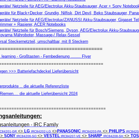
eräte/ Netzteile für AEG/Electrolux Akku-Staubsauger, Acer + Sony Noteboo
räte für Black+Decker, Grundig, Nilfisk, Dirt Devil, Beko Staubsauger, Pana
eräte/ Netzteile für AEG/Electrolux/ZANUSSI Akku-Staubsauger, Gigaset Te
trimmer + Rasierer, ACER Notebooks
eräte/ Netzteile für Bosch/Siemens, Dyson, AEG/Electrolux Akku-Staubsaug
qvarna Mähroboter, Massage-/ Relax-Sessel
sal Steckernetzteil, umschaltbar, mit 8 Steckern
=====================================
learning - Großtasten - Fernbedienung ........ Flyer
==========================================
gen >>> Batteriefachdeckel Lieferübersicht
produkte .. die aktuelle Referenzliste
Riemen.... die aktuelle Lieferübersicht 2024
===========================================
ngsanleitungen:
sanleitungen - IRC Family
<>
LG
<>
PANASONIC
<>
PHILIPS
RC84201-GR
IRC84202-LG
IRC84203-PA
IRC8420
<>
SONY
<>
VESTEL
<>
SHARP
<>
TOS
IRC84206-SO
IRC84207-VE
IRC84208-SH