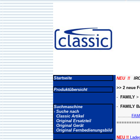
Startseite
NEU !!
IRC 
>> 2 neue F
Produktübersicht
-
FAMILY
> 
-
FAMILY B
Suchmaschine
- Suche nach
...........
FAMI
Classic Artikel
Original Ersatzteil
=========
Original Gerät
Original Fernbedienungsbild
NEU !!
Ladeg