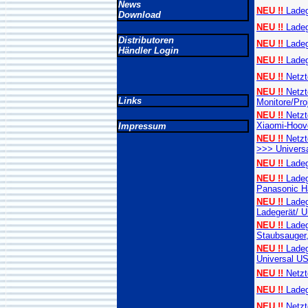
News
NEU !!
Ladege
Download
NEU !!
Ladeg
Distributoren
NEU !!
Ladeg
Händler Login
NEU !!
Ladege
NEU !!
Netzt
NEU !!
Netzte
Links
Monitore/Pro
NEU !!
Netzt
Xiaomi-Hoov
Impressum
NEU !!
Netz
>>> Univers
NEU !!
Ladeg
NEU !!
Ladege
Panasonic H
NEU !!
Ladeg
Ladegerät/ U
NEU !!
Ladeg
Staubsauger
NEU !!
Ladeg
Universal U
NEU !!
Netzte
NEU !!
Ladeg
NEU !!
Netzt