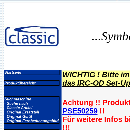
...Symb
Startseite
WICHTIG ! Bitte i
das IRC-OD Set-Up 
Produktübersicht
Suchmaschine
Achtung !! Produk
- Suche nach
Classic Artikel
PSE50259
!!
Original Ersatzteil
Original Gerät
Für weitere Infos 
Original Fernbedienungsbild
!!!