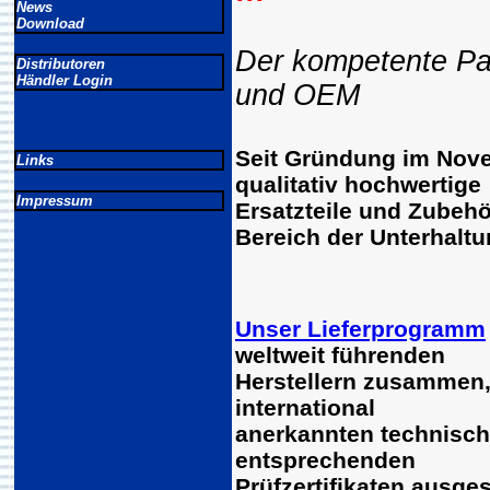
News
Download
Der kompetente Part
Distributoren
Händler Login
und OEM
Seit Gründung im Nove
Links
qualitativ hochwertige
Impressum
Ersatzteile und Zubehö
Bereich der Unterhaltu
Unser Lieferprogramm
weltweit führenden
Herstellern zusammen, 
international
anerkannten technisch
entsprechenden
Prüfzertifikaten ausges