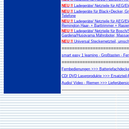
NEU !!
Ladegeräte/ Netzteile für AEG/E
NEU !!
Ladegeräte für Black+Decker, Gru
Telefone
NEU !!
Ladegeräte/ Netzteile für AEG/E
Remington Haar- + Barttrimmer + Rasie
NEU !!
Ladegeräte/ Netzteile für Bosch
Gardena/Husqvarna Mähroboter, Massag
NEU !!
Universal Steckernetzteil, umsch
==========================
smart easy 1 learning - Großtasten - Fern
==========================
Fernbedienungen >>> Batteriefachdeckel
CD/ DVD Laserprodukte >>> Ersatzteil-R
Audio/ Video - Riemen >>> Lieferübersi
----------------------------------------------