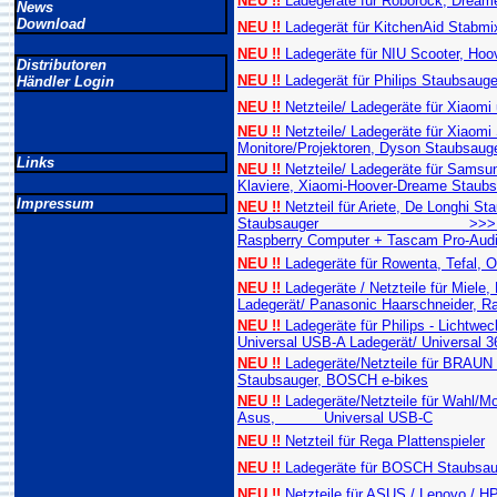
NEU !!
Ladegeräte für Roborock, Dreame
News
Download
NEU !!
Ladegerät für KitchenAid Stabmixe
NEU !!
Ladegeräte für NIU Scooter, Hoo
Distributoren
NEU !!
Ladegerät für Philips Staubsauger
Händler Login
NEU !!
Netzteile/ Ladegeräte für Xiaomi
NEU !!
Netzteile/ Ladegeräte für Xiaomi 
Monitore/Projektoren, Dyson Staubsaug
Links
NEU !!
Netzteile/ Ladegeräte für Sams
Klaviere, Xiaomi-Hoover-Dreame Staubs
Impressum
NEU !!
Netzteil für Ariete, De Longhi S
Staubsauger >>> Universal US
Raspberry Computer + Tascam Pro-Aud
NEU !!
Ladegeräte für Rowenta, Tefal, 
NEU !!
Ladegeräte / Netzteile für Miele
Ladegerät/ Panasonic Haarschneider, R
NEU !!
Ladegeräte für Philips - Lichtwe
Universal USB-A Ladegerät/ Universal 3
NEU !!
Ladegeräte/Netzteile für BRA
Staubsauger, BOSCH e-bikes
NEU !!
Ladegeräte/Netzteile für Wahl/Mo
Asus, Universal USB-C
NEU !!
Netzteil für Rega Plattenspieler
NEU !!
Ladegeräte für BOSCH Staubsau
NEU !!
Netzteile für ASUS / Lenovo / 