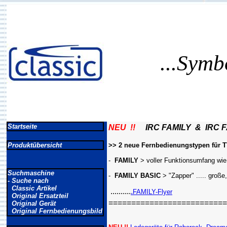
...Symb
Startseite
NEU !!
IRC FAMILY & IRC F
Produktübersicht
>> 2 neue Fernbedienungstypen für TV
-
FAMILY
> voller Funktionsumfang wie 
Suchmaschine
-
FAMILY BASIC
> "Zapper" ..... große
- Suche nach
Classic Artikel
..........
.
FAMILY-Flyer
Original Ersatzteil
==========================
Original Gerät
Original Fernbedienungsbild