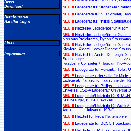
NEU !!
Ladegeräte für Roborock, Dreame
News
Download
NEU !!
Ladegerät für KitchenAid Stabmixe
NEU !!
Ladegeräte für NIU Scooter, Hoo
Distributoren
NEU !!
Ladegerät für Philips Staubsauger
Händler Login
NEU !!
Netzteile/ Ladegeräte für Xiaomi
NEU !!
Netzteile/ Ladegeräte für Xiaomi 
Monitore/Projektoren, Dyson Staubsaug
Links
NEU !!
Netzteile/ Ladegeräte für Sams
Klaviere, Xiaomi-Hoover-Dreame Staubs
Impressum
NEU !!
Netzteil für Ariete, De Longhi S
Staubsauger >>> Universal US
Raspberry Computer + Tascam Pro-Aud
NEU !!
Ladegeräte für Rowenta, Tefal, 
NEU !!
Ladegeräte / Netzteile für Miele
Ladegerät/ Panasonic Haarschneider, R
NEU !!
Ladegeräte für Philips - Lichtwe
Universal USB-A Ladegerät/ Universal 3
NEU !!
Ladegeräte/Netzteile für BRA
Staubsauger, BOSCH e-bikes
NEU !!
Ladegeräte/Netzteile für Wahl/Mo
Asus, Universal USB-C
NEU !!
Netzteil für Rega Plattenspieler
NEU !!
Ladegeräte für BOSCH Staubsau
NEU !!
Netzteile für ASUS / Lenovo / 