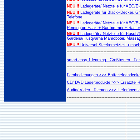
NEU !!
Ladegeräte/ Netzteile für AEG/E
NEU !!
Ladegeräte für Black+Decker, Gru
Telefone
NEU !!
Ladegeräte/ Netzteile für AEG/E
Remington Haar- + Barttrimmer + Rasie
NEU !!
Ladegeräte/ Netzteile für Bosch
Gardena/Husqvarna Mähroboter, Massag
NEU !!
Universal Steckernetzteil, umsch
==========================
smart easy 1 learning - Großtasten - Fern
==========================
Fernbedienungen >>> Batteriefachdeckel
CD/ DVD Laserprodukte >>> Ersatzteil-R
Audio/ Video - Riemen >>> Lieferübersi
----------------------------------------------