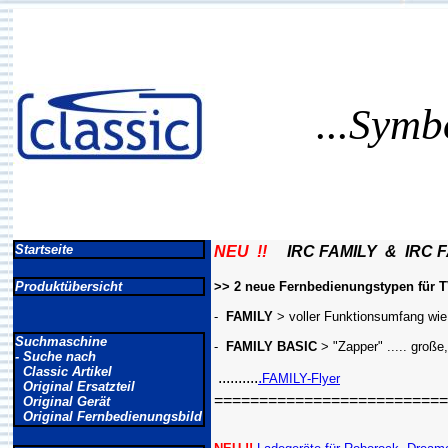
...Symb
Startseite
NEU !!
IRC FAMILY & IRC F
Produktübersicht
>> 2 neue Fernbedienungstypen für TV
-
FAMILY
> voller Funktionsumfang wie 
Suchmaschine
-
FAMILY BASIC
> "Zapper" ..... große
- Suche nach
Classic Artikel
..........
.
FAMILY-Flyer
Original Ersatzteil
==========================
Original Gerät
Original Fernbedienungsbild