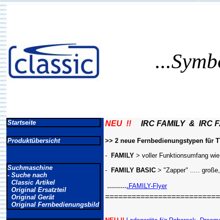
...Symb
Startseite
NEU !!
IRC FAMILY & IRC F
Produktübersicht
>> 2 neue Fernbedienungstypen für TV
-
FAMILY
> voller Funktionsumfang wie 
Suchmaschine
-
FAMILY BASIC
> "Zapper" ..... große
- Suche nach
Classic Artikel
..........
.
FAMILY-Flyer
Original Ersatzteil
==========================
Original Gerät
Original Fernbedienungsbild