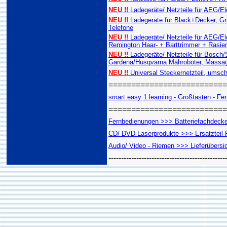
NEU !!
Ladegeräte/ Netzteile für AEG/E
NEU !!
Ladegeräte für Black+Decker, Gru
Telefone
NEU !!
Ladegeräte/ Netzteile für AEG/E
Remington Haar- + Barttrimmer + Rasie
NEU !!
Ladegeräte/ Netzteile für Bosch
Gardena/Husqvarna Mähroboter, Massag
NEU !!
Universal Steckernetzteil, umsch
==========================
smart easy 1 learning - Großtasten - Fern
==========================
Fernbedienungen >>> Batteriefachdeckel
CD/ DVD Laserprodukte >>> Ersatzteil-R
Audio/ Video - Riemen >>> Lieferübersi
----------------------------------------------