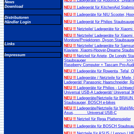
NEU !!
Ladegeräte für Roborock, Dreame
News
Download
NEU !!
Ladegerät für KitchenAid Stabmixe
NEU !!
Ladegeräte für NIU Scooter, Hoo
Distributoren
NEU !!
Ladegerät für Philips Staubsauger
Händler Login
NEU !!
Netzteile/ Ladegeräte für Xiaomi
NEU !!
Netzteile/ Ladegeräte für Xiaomi 
Monitore/Projektoren, Dyson Staubsaug
Links
NEU !!
Netzteile/ Ladegeräte für Sams
Klaviere, Xiaomi-Hoover-Dreame Staubs
Impressum
NEU !!
Netzteil für Ariete, De Longhi S
Staubsauger >>> Universal US
Raspberry Computer + Tascam Pro-Aud
NEU !!
Ladegeräte für Rowenta, Tefal, 
NEU !!
Ladegeräte / Netzteile für Miele
Ladegerät/ Panasonic Haarschneider, R
NEU !!
Ladegeräte für Philips - Lichtwe
Universal USB-A Ladegerät/ Universal 3
NEU !!
Ladegeräte/Netzteile für BRA
Staubsauger, BOSCH e-bikes
NEU !!
Ladegeräte/Netzteile für Wahl/Mo
Asus, Universal USB-C
NEU !!
Netzteil für Rega Plattenspieler
NEU !!
Ladegeräte für BOSCH Staubsau
NEU !!
Netzteile für ASUS / Lenovo / 