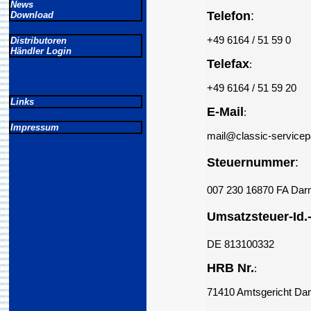
News
Telefon
:
Download
+49 6164 / 51 59 0
Distributoren
Händler Login
Telefax
:
+49 6164 / 51 59 20
Links
E-Mail
:
Impressum
mail@classic-servicep
Steuernummer
:
007 230 16870 FA Dar
Umsatzsteuer-Id.
DE 813100332
HRB Nr.
:
71410 Amtsgericht Da