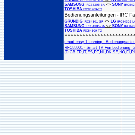
IRC84201-GR
IRC84202-L
SAMSUNG
<>
SONY
IRC84205-SA
IRC842
TOSHIBA
IRC84209-TO
Bedienungsanleitungen - IRC Fa
GRUNDIG
<>
LG
IRC84301-GR
IRC84302-L
SAMSUNG
<>
SONY
IRC84305-SA
IRC843
TOSHIBA
IRC84309-TO
**********************************************
smart easy 1 learning - Bedienungsanlei
RFC88001 - Smart TV Fernbedienung fü
(D,GB,FR,IT,ES,PT,NL,DK,SE,NO,FI,P