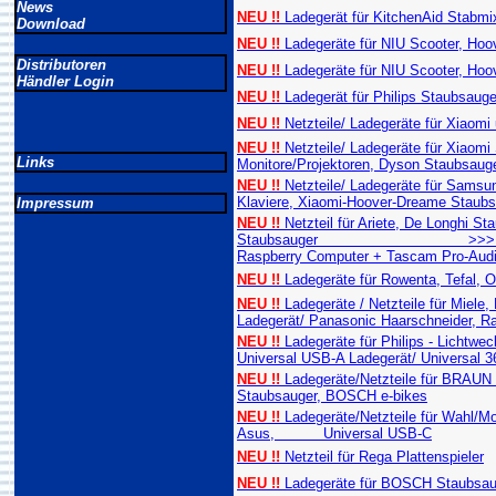
News
NEU !!
Ladegerät für KitchenAid Stabmixe
Download
NEU !!
Ladegeräte für NIU Scooter, Hoo
Distributoren
NEU !!
Ladegeräte für NIU Scooter, Hoo
Händler Login
NEU !!
Ladegerät für Philips Staubsauger
NEU !!
Netzteile/ Ladegeräte für Xiaomi
NEU !!
Netzteile/ Ladegeräte für Xiaomi 
Links
Monitore/Projektoren, Dyson Staubsaug
NEU !!
Netzteile/ Ladegeräte für Sams
Klaviere, Xiaomi-Hoover-Dreame Staubs
Impressum
NEU !!
Netzteil für Ariete, De Longhi S
Staubsauger >>> Universal US
Raspberry Computer + Tascam Pro-Aud
NEU !!
Ladegeräte für Rowenta, Tefal, 
NEU !!
Ladegeräte / Netzteile für Miele
Ladegerät/ Panasonic Haarschneider, R
NEU !!
Ladegeräte für Philips - Lichtwe
Universal USB-A Ladegerät/ Universal 3
NEU !!
Ladegeräte/Netzteile für BRA
Staubsauger, BOSCH e-bikes
NEU !!
Ladegeräte/Netzteile für Wahl/Mo
Asus, Universal USB-C
NEU !!
Netzteil für Rega Plattenspieler
NEU !!
Ladegeräte für BOSCH Staubsau