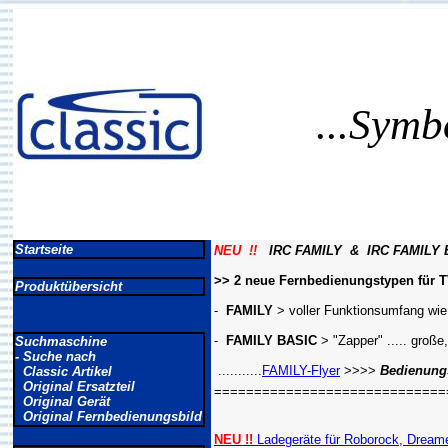
...Symb
Startseite
NEU !!
IRC FAMILY & IRC FAMILY 
>> 2 neue Fernbedienungstypen für TV
Produktübersicht
-
FAMILY
> voller Funktionsumfang wie
-
FAMILY BASIC
> "Zapper" ..... große
Suchmaschine
- Suche nach
...........
FAMILY-Flyer
>>>>
Bedienungs
Classic Artikel
Original Ersatzteil
=============================
Original Gerät
Original Fernbedienungsbild
NEU !!
Ladegeräte für Roborock, Dreame