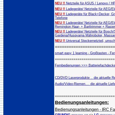
NEU !!
Netzteile für ASUS / Lenovo / 
NEU !!
Ladegeräte/ Netzteile für AEG/E
NEU !!
Ladegeräte für Black+Decker, Gru
Telefone
NEU !!
Ladegeräte/ Netzteile für AEG/E
Remington Haar- + Barttrimmer + Rasie
NEU !!
Ladegeräte/ Netzteile für Bosch
Gardena/Husqvarna Mähroboter, Massag
NEU !!
Universal Steckernetzteil, umsch
=========================
smart easy 1 learning - Großtasten - Fern
=============================
Fernbedienungen >>> Batteriefachdeckel
CD/DVD Laserprodukte .. die aktuelle Re
Audio/Video-Riemen.... die aktuelle Lief
=============================
Bedienungsanleitungen:
Bedienungsanleitungen - IRC Fa
GRUNDIG
<>
LG