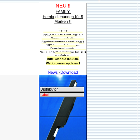
NEU !!
FAMILY
Fernbedienungen für 9
Marken !!
++++
Neue IRC-OD-Hardware für
Soundbar/Audio
Fernbedienungen verfügbar !
100 Typen stehen zum
Download bereit !
Neue IRC-OD-Hardware für STB
verfügbar !
Bitte Classic IRC-OD-
Webbrowser updaten !
News
-
Download
Distributor
Label