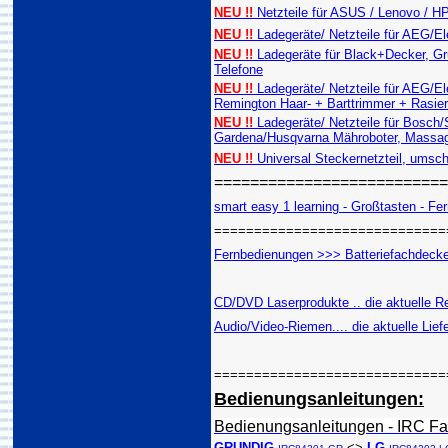
NEU !!
Netzteile für ASUS / Lenovo / 
NEU !!
Ladegeräte/ Netzteile für AEG/E
NEU !!
Ladegeräte für Black+Decker, Gru
Telefone
NEU !!
Ladegeräte/ Netzteile für AEG/E
Remington Haar- + Barttrimmer + Rasie
NEU !!
Ladegeräte/ Netzteile für Bosch
Gardena/Husqvarna Mähroboter, Massag
NEU !!
Universal Steckernetzteil, umsch
=========================
smart easy 1 learning - Großtasten - Fern
=============================
Fernbedienungen >>> Batteriefachdeckel
CD/DVD Laserprodukte .. die aktuelle Re
Audio/Video-Riemen.... die aktuelle Lief
=============================
Bedienungsanleitungen:
Bedienungsanleitungen - IRC Fa
GRUNDIG
<>
LG