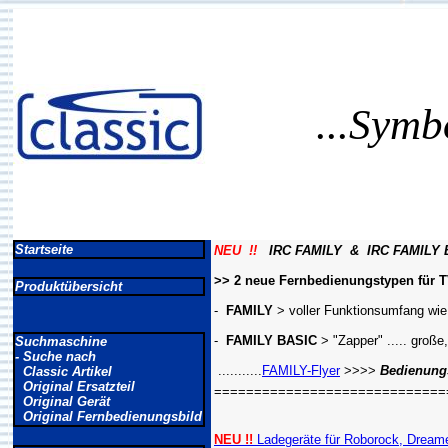
...Symb
Startseite
NEU !!
IRC FAMILY & IRC FAMILY 
>> 2 neue Fernbedienungstypen für TV
Produktübersicht
-
FAMILY
> voller Funktionsumfang wie
-
FAMILY BASIC
> "Zapper" ..... große
Suchmaschine
- Suche nach
...........
FAMILY-Flyer
>>>>
Bedienungs
Classic Artikel
Original Ersatzteil
=============================
Original Gerät
Original Fernbedienungsbild
NEU !!
Ladegeräte für Roborock, Dreame