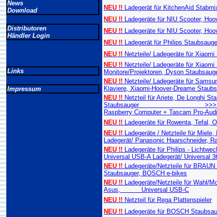
News
NEU !!
Ladegerät für KitchenAid Stabmixe
Download
NEU !!
Ladegeräte für NIU Scooter, Hoo
Distributoren
NEU !!
Ladegeräte für NIU Scooter, Hoo
Händler Login
NEU !!
Ladegerät für Philips Staubsauger
NEU !!
Netzteile/ Ladegeräte für Xiaomi
NEU !!
Netzteile/ Ladegeräte für Xiaomi 
Links
Monitore/Projektoren, Dyson Staubsaug
NEU !!
Netzteile/ Ladegeräte für Sams
Klaviere, Xiaomi-Hoover-Dreame Staubs
Impressum
NEU !!
Netzteil für Ariete, De Longhi S
Staubsauger >>> Universal US
Raspberry Computer + Tascam Pro-Aud
NEU !!
Ladegeräte für Rowenta, Tefal, 
NEU !!
Ladegeräte / Netzteile für Miele
Ladegerät/ Panasonic Haarschneider, R
NEU !!
Ladegeräte für Philips - Lichtwe
Universal USB-A Ladegerät/ Universal 3
NEU !!
Ladegeräte/Netzteile für BRA
Staubsauger, BOSCH e-bikes
NEU !!
Ladegeräte/Netzteile für Wahl/Mo
Asus, Universal USB-C
NEU !!
Netzteil für Rega Plattenspieler
NEU !!
Ladegeräte für BOSCH Staubsau