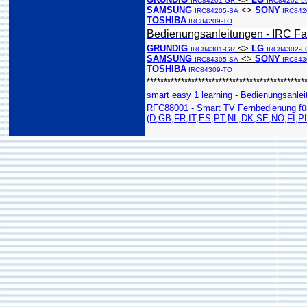
IRC84201-GR
IRC84202-L
SAMSUNG
<>
SONY
IRC84205-SA
IRC842
TOSHIBA
IRC84209-TO
Bedienungsanleitungen - IRC Fa
GRUNDIG
<>
LG
IRC84301-GR
IRC84302-L
SAMSUNG
<>
SONY
IRC84305-SA
IRC843
TOSHIBA
IRC84309-TO
**********************************************
smart easy 1 learning - Bedienungsanlei
RFC88001 - Smart TV Fernbedienung fü
(D,GB,FR,IT,ES,PT,NL,DK,SE,NO,FI,P