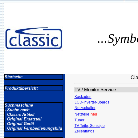
...Symb
Startseite
Cla
Produktübersicht
TV / Monitor Service
Kaskaden
LCD-Inverter-Boards
Suchmaschine
Netzschalter
- Suche nach
neu
Classic Artikel
Netzteile
Original Ersatzteil
Tuner
Original Gerät
TV-Teile, Sonstige
Original Fernbedienungsbild
Zeilentrafos