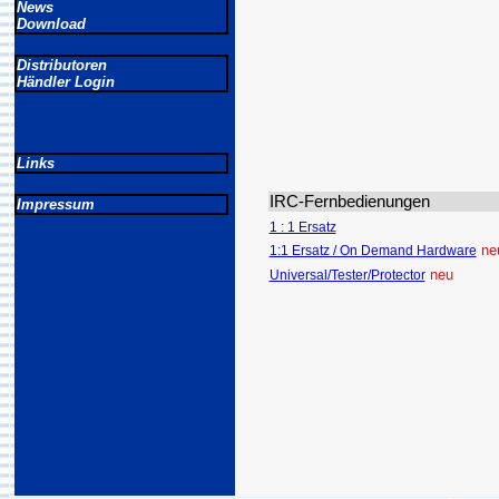
News
Download
Distributoren
Händler Login
Links
IRC-Fernbedienungen
Impressum
1 : 1 Ersatz
ne
1:1 Ersatz / On Demand Hardware
neu
Universal/Tester/Protector