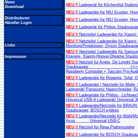
News
NEU !!
Ladegerät für KitchenAid Stabmixe
Download
NEU !!
Ladegeräte für NIU Scooter, Hoo
Distributoren
NEU !!
Ladegeräte für NIU Scooter, Hoo
Händler Login
NEU !!
Ladegerät für Philips Staubsauger
NEU !!
Netzteile/ Ladegeräte für Xiaomi
NEU !!
Netzteile/ Ladegeräte für Xiaomi 
Links
Monitore/Projektoren, Dyson Staubsaug
NEU !!
Netzteile/ Ladegeräte für Sams
Klaviere, Xiaomi-Hoover-Dreame Staubs
Impressum
NEU !!
Netzteil für Ariete, De Longhi S
Staubsauger >>> Universal US
Raspberry Computer + Tascam Pro-Aud
NEU !!
Ladegeräte für Rowenta, Tefal, 
NEU !!
Ladegeräte / Netzteile für Miele
Ladegerät/ Panasonic Haarschneider, R
NEU !!
Ladegeräte für Philips - Lichtwe
Universal USB-A Ladegerät/ Universal 3
NEU !!
Ladegeräte/Netzteile für BRA
Staubsauger, BOSCH e-bikes
NEU !!
Ladegeräte/Netzteile für Wahl/Mo
Asus, Universal USB-C
NEU !!
Netzteil für Rega Plattenspieler
NEU !!
Ladegeräte für BOSCH Staubsau