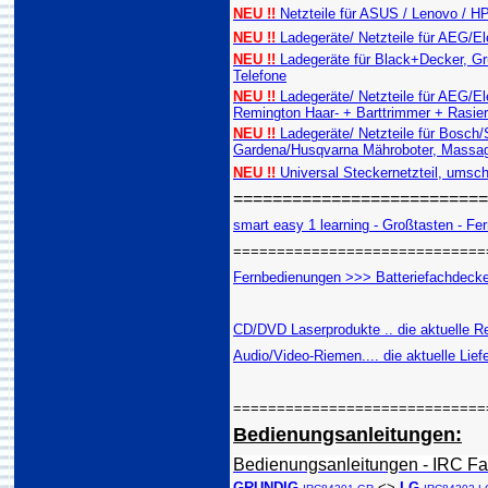
NEU !!
Netzteile für ASUS / Lenovo / 
NEU !!
Ladegeräte/ Netzteile für AEG/E
NEU !!
Ladegeräte für Black+Decker, Gru
Telefone
NEU !!
Ladegeräte/ Netzteile für AEG/E
Remington Haar- + Barttrimmer + Rasie
NEU !!
Ladegeräte/ Netzteile für Bosch
Gardena/Husqvarna Mähroboter, Massag
NEU !!
Universal Steckernetzteil, umsch
=========================
smart easy 1 learning - Großtasten - Fern
=============================
Fernbedienungen >>> Batteriefachdeckel
CD/DVD Laserprodukte .. die aktuelle Re
Audio/Video-Riemen.... die aktuelle Lief
=============================
Bedienungsanleitungen:
Bedienungsanleitungen - IRC Fa
GRUNDIG
<>
LG