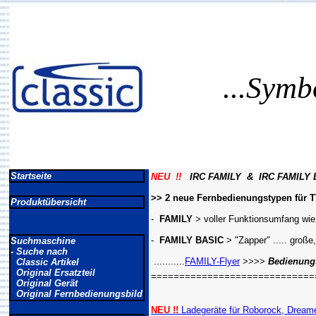
...Symb
Startseite
NEU !!
IRC FAMILY & IRC FAMILY 
>> 2 neue Fernbedienungstypen für TV
Produktübersicht
-
FAMILY
> voller Funktionsumfang wie
-
FAMILY BASIC
> "Zapper" ..... große
Suchmaschine
- Suche nach
...........
FAMILY-Flyer
>>>>
Bedienungs
Classic Artikel
Original Ersatzteil
=============================
Original Gerät
Original Fernbedienungsbild
NEU !!
Ladegeräte für Roborock, Dreame