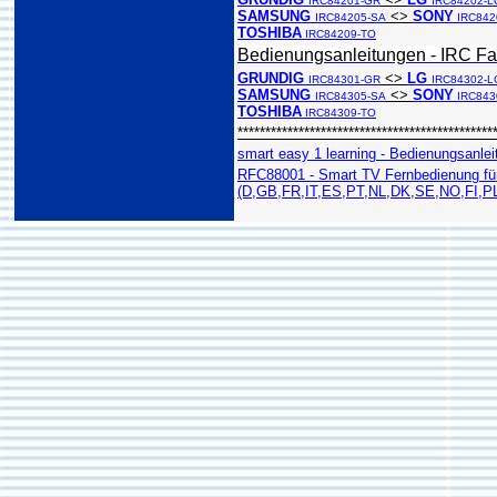
IRC84201-GR
IRC84202-L
SAMSUNG
<>
SONY
IRC84205-SA
IRC842
TOSHIBA
IRC84209-TO
Bedienungsanleitungen - IRC Fa
GRUNDIG
<>
LG
IRC84301-GR
IRC84302-L
SAMSUNG
<>
SONY
IRC84305-SA
IRC843
TOSHIBA
IRC84309-TO
**********************************************
smart easy 1 learning - Bedienungsanlei
RFC88001 - Smart TV Fernbedienung fü
(D,GB,FR,IT,ES,PT,NL,DK,SE,NO,FI,P