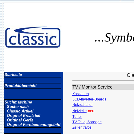
...Symb
Startseite
Cla
Produktübersicht
TV / Monitor Service
Kaskaden
LCD-Inverter-Boards
Suchmaschine
Netzschalter
- Suche nach
neu
Classic Artikel
Netzteile
Original Ersatzteil
Tuner
Original Gerät
TV-Teile, Sonstige
Original Fernbedienungsbild
Zeilentrafos