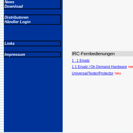
News
Download
Distributoren
Händler Login
Links
IRC-Fernbedienungen
Impressum
1 : 1 Ersatz
ne
1:1 Ersatz / On Demand Hardware
neu
Universal/Tester/Protector