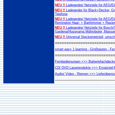
NEU !!
Ladegeräte/ Netzteile für AEG/E
NEU !!
Ladegeräte für Black+Decker, Gru
Telefone
NEU !!
Ladegeräte/ Netzteile für AEG/E
Remington Haar- + Barttrimmer + Rasie
NEU !!
Ladegeräte/ Netzteile für Bosch
Gardena/Husqvarna Mähroboter, Massag
NEU !!
Universal Steckernetzteil, umsch
==========================
smart easy 1 learning - Großtasten - Fern
==========================
Fernbedienungen >>> Batteriefachdeckel
CD/ DVD Laserprodukte >>> Ersatzteil-R
Audio/ Video - Riemen >>> Lieferübersi
----------------------------------------------