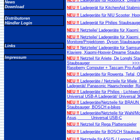
NEU !!
Ladegeräte für Roborock, Dreame
News
Download
NEU !!
Ladegerät für KitchenAid Stabmixe
NEU !!
Ladegeräte für NIU Scooter, Hoo
Distributoren
NEU !!
Ladegerät für Philips Staubsauger
Händler Login
NEU !!
Netzteile/ Ladegeräte für Xiaomi
NEU !!
Netzteile/ Ladegeräte für Xiaomi 
Monitore/Projektoren, Dyson Staubsaug
Links
NEU !!
Netzteile/ Ladegeräte für Sams
Klaviere, Xiaomi-Hoover-Dreame Staubs
Impressum
NEU !!
Netzteil für Ariete, De Longhi S
Staubsauger >>> Universal US
Raspberry Computer + Tascam Pro-Aud
NEU !!
Ladegeräte für Rowenta, Tefal, 
NEU !!
Ladegeräte / Netzteile für Miele
Ladegerät/ Panasonic Haarschneider, R
NEU !!
Ladegeräte für Philips - Lichtwe
Universal USB-A Ladegerät/ Universal 3
NEU !!
Ladegeräte/Netzteile für BRA
Staubsauger, BOSCH e-bikes
NEU !!
Ladegeräte/Netzteile für Wahl/Mo
Asus, Universal USB-C
NEU !!
Netzteil für Rega Plattenspieler
NEU !!
Ladegeräte für BOSCH Staubsau
NEU !!
Netzteile für ASUS / Lenovo / 