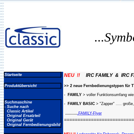
...Symb
Startseite
NEU !!
IRC FAMILY & IRC F
Produktübersicht
>> 2 neue Fernbedienungstypen für TV
-
FAMILY
> voller Funktionsumfang wie 
Suchmaschine
-
FAMILY BASIC
> "Zapper" ..... große
- Suche nach
Classic Artikel
..........
.
FAMILY-Flyer
Original Ersatzteil
==========================
Original Gerät
Original Fernbedienungsbild