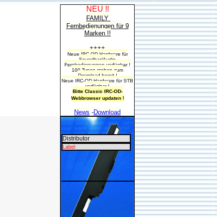
NEU !!
FAMILY
Fernbedienungen für 9
Marken !!
++++
Neue IRC-OD-Hardware für
Soundbar/Audio
Fernbedienungen verfügbar !
100 Typen stehen zum
Download bereit !
Neue IRC-OD-Hardware für STB
verfügbar !
Bitte Classic IRC-OD-
Webbrowser updaten !
News
-
Download
Distributor
Label