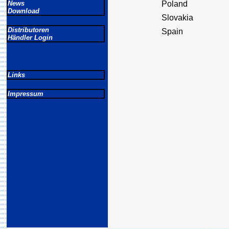
News
Poland
Download
Slovakia
Distributoren
Spain
Händler Login
Links
Impressum