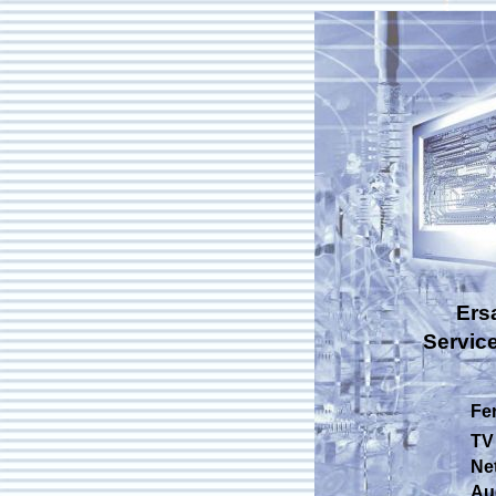
Ers
Servic
Fe
TV 
Net
Aud