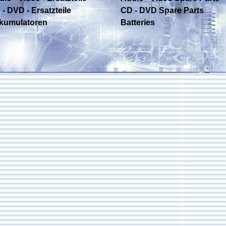
- DVD - Ersatzteile
CD - DVD Spare Parts
kumulatoren
Batteries