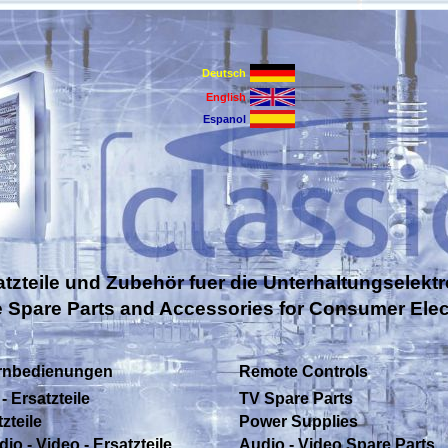
Deutsch
English
Espanol
atzteile und Zubehör fuer die Unterhaltungselektr
e Spare Parts and Accessories for Consumer Elec
rnbedienungen
Remote Controls
- Ersatzteile
TV Spare Parts
zteile
Power Supplies
io - Video - Ersatzteile
Audio - Video Spare Parts