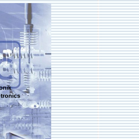
onik
tronics