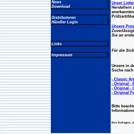
News
Unser Lief
Download
Herstellern 
anerkannten
Prüfzertifik
Distributoren
Händler Login
Unsere Pro
Zuverlässigk
Sie an erste
Links
Für die Sich
Impressum
Unsere in d
Suche nach 
- Classic A
- Original -
- Original -
- Original 
Bitte beach
Information
Ihre Anfragen, a