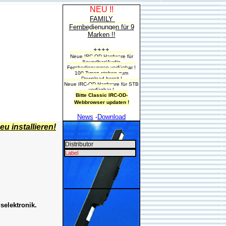
NEU !!
FAMILY
Fernbedienungen für 9
Marken !!
++++
Neue IRC-OD-Hardware für
Soundbar/Audio
Fernbedienungen verfügbar !
100 Typen stehen zum
Download bereit !
Neue IRC-OD-Hardware für STB
verfügbar !
Bitte Classic IRC-OD-
Webbrowser updaten !
News
-
Download
u installieren!
Distributor
Label
selektronik.