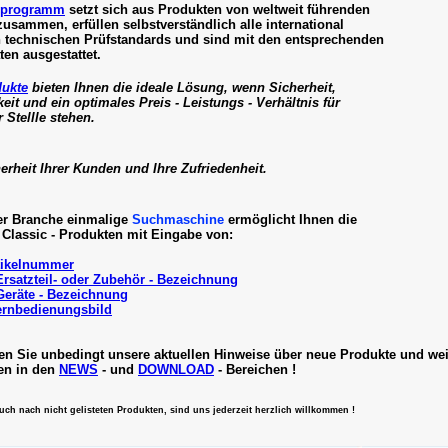
erprogramm
setzt sich aus Produkten von weltweit führenden
zusammen, erfüllen selbstverständlich alle international
 technischen Prüfstandards und sind mit den entsprechenden
aten ausgestattet.
dukte
bieten Ihnen die ideale Lösung, wenn Sicherheit,
eit und ein optimales Preis - Leistungs - Verhältnis für
r Stellle stehen.
erheit Ihrer Kunden und Ihre Zufriedenheit.
er Branche einmalige
Suchmaschine
ermöglicht Ihnen die
Classic - Produkten mit Eingabe von:
rtikelnummer
 Ersatzteil- oder Zubehör - Bezeichnung
 Geräte - Bezeichnung
Fernbedienungsbild
ten Sie unbedingt unsere aktuellen Hinweise über neue Produkte und wei
en in den
NEWS
- und
DOWNLOAD
- Bereichen !
uch nach nicht gelisteten Produkten, sind uns jederzeit herzlich willkommen !