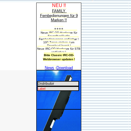
NEU !!
FAMILY
Fernbedienungen für 9
Marken !!
++++
Neue IRC-OD-Hardware für
Soundbar/Audio
Fernbedienungen verfügbar !
100 Typen stehen zum
Download bereit !
Neue IRC-OD-Hardware für STB
verfügbar !
Bitte Classic IRC-OD-
Webbrowser updaten !
News
-
Download
Distributor
Label